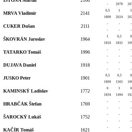
IŠTOŇA Martin
2100
-
2078
20
0,5
1
1
MRVA Vladimír
2141
1809
2024
20
-
-
-
CUKER Dušan
2111
-
-
-
1
0,5
0
ŠKOVRÁN Jaroslav
1964
1810
1832
19
-
-
-
TATARKO Tomáš
1996
-
-
-
-
-
-
DUJAVA Daniel
1918
-
-
-
0,5
0,5
0
JUSKO Peter
1901
1809
1565
19
0
1
0
KAMINSKÝ Ladislav
1772
1834
1494
19
-
-
-
HRABČÁK Štefan
1769
-
-
-
-
-
-
ŠAROCKÝ Lukáš
1752
-
-
-
-
-
-
KAČÍR Tomáš
1621