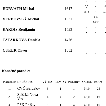
-
-
-
-
0,5
0
HORVÁTH Michal
1617
-
1673
19
-
-
0,5
VERBOVSKÝ Michal
1531
-
-
1432
-
-
-
KARDIS Benijamín
1523
-
-
-
-
-
-
TATARKOVÁ Daniela
1476
-
-
-
-
-
-
CUKER Oliver
1352
-
-
-
Konečné poradie:
PORADIE
DRUŽSTVO
VÝHRY
REMÍZY
PREHRY
SKÓRE
BODY
CVČ Bardejov
1.
8
1
1
54,0
25
Spišská Nová
2.
4
4
2
42,0
16
Ves
PŠK Prešov
3.
5
1
4
40,0
16