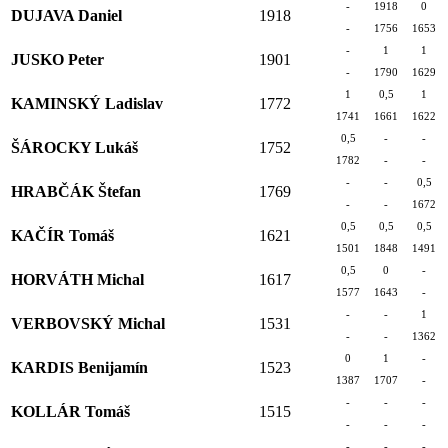
-
1918
0
DUJAVA Daniel
1918
-
1756
1653
-
1
1
JUSKO Peter
1901
-
1790
1629
1
0,5
1
KAMINSKÝ Ladislav
1772
1741
1661
1622
0,5
-
-
ŠÁROCKY Lukáš
1752
1782
-
-
-
-
0,5
HRABČÁK Štefan
1769
-
-
1672
0,5
0,5
0,5
KAČÍR Tomáš
1621
1501
1848
1491
0,5
0
-
HORVÁTH Michal
1617
1577
1643
-
-
-
1
VERBOVSKÝ Michal
1531
-
-
1362
0
1
-
KARDIS Benijamín
1523
1387
1707
-
-
-
-
KOLLÁR Tomáš
1515
-
-
-
-
-
-