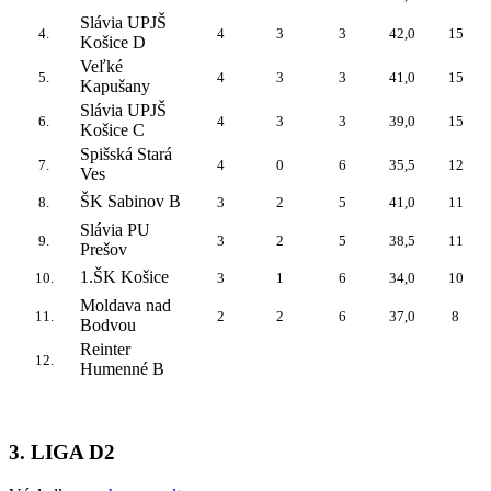
Slávia UPJŠ
4.
4
3
3
42,0
15
Košice D
Veľké
5.
4
3
3
41,0
15
Kapušany
Slávia UPJŠ
6.
4
3
3
39,0
15
Košice C
Spišská Stará
7.
4
0
6
35,5
12
Ves
ŠK Sabinov B
8.
3
2
5
41,0
11
Slávia PU
9.
3
2
5
38,5
11
Prešov
1.ŠK Košice
10.
3
1
6
34,0
10
Moldava nad
11.
2
2
6
37,0
8
Bodvou
Reinter
12.
Humenné B
3. LIGA D2