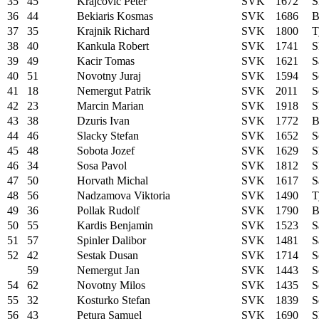
35
45
Krajcovic Peter
SVK
1672
S
36
44
Bekiaris Kosmas
SVK
1686
B
37
35
Krajnik Richard
SVK
1800
T
38
40
Kankula Robert
SVK
1741
S
39
49
Kacir Tomas
SVK
1621
S
40
51
Novotny Juraj
SVK
1594
S
41
18
Nemergut Patrik
SVK
2011
S
42
23
Marcin Marian
SVK
1918
S
43
38
Dzuris Ivan
SVK
1772
B
44
46
Slacky Stefan
SVK
1652
S
45
48
Sobota Jozef
SVK
1629
S
46
34
Sosa Pavol
SVK
1812
S
47
50
Horvath Michal
SVK
1617
S
48
56
Nadzamova Viktoria
SVK
1490
T
49
36
Pollak Rudolf
SVK
1790
B
50
55
Kardis Benjamin
SVK
1523
S
51
57
Spinler Dalibor
SVK
1481
S
52
42
Sestak Dusan
SVK
1714
S
59
Nemergut Jan
SVK
1443
S
54
62
Novotny Milos
SVK
1435
S
55
32
Kosturko Stefan
SVK
1839
S
56
43
Petura Samuel
SVK
1690
S