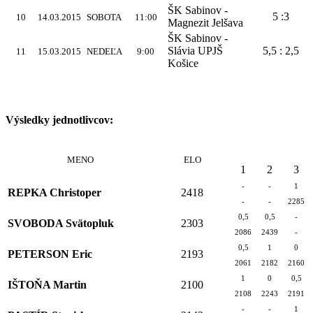
ŠK Sabinov -
5 :3
10
14.03.2015
SOBOTA
11:00
Magnezit Jelšava
ŠK Sabinov -
Slávia UPJŠ
5,5 : 2,5
11
15.03.2015
NEDEĽA
9:00
Košice
Výsledky jednotlivcov:
MENO
ELO
1
2
3
-
-
1
REPKA Christoper
2418
-
-
2285
0,5
0,5
-
SVOBODA Svätopluk
2303
2086
2439
-
0,5
1
0
PETERSON Eric
2193
2061
2182
2160
1
0
0,5
IŠTOŇA Martin
2100
2108
2243
2191
-
-
1