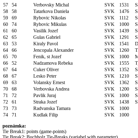
57
54
Verbovsky Michal
SVK
1531
S
58
58
Tatarkova Daniela
SVK
1476
S
59
69
Rybovic Nikolas
SVK
1112
S
60
74
Rybovic Mikulas
SVK
1000
S
61
60
Vasilik Jozef
SVK
1439
S
62
65
Gulas Gabriel
SVK
1291
S
63
53
Kiraly Pavol
SVK
1541
D
64
66
Jencopala Alexander
SVK
1260
T
65
70
Fenik, st Jozef
SVK
1000
M
66
52
Nadzamova Rebeka
SVK
1555
T
67
64
Cuker Oliver
SVK
1352
S
68
67
Lesko Peter
SVK
1210
S
69
63
Volansky Ernest
SVK
1362
S
70
68
Verbovska Andrea
SVK
1200
S
71
72
Pavlik Juraj
SVK
1000
S
72
61
Straka Jozef
SVK
1438
S
73
73
Radvanska Tamara
SVK
1000
74
71
Kudlak Filip
SVK
1000
poznámka:
Tie Break1: points (game-points)
Tie Break2: Buchholz Tie-Breaks (variabel with parameter)