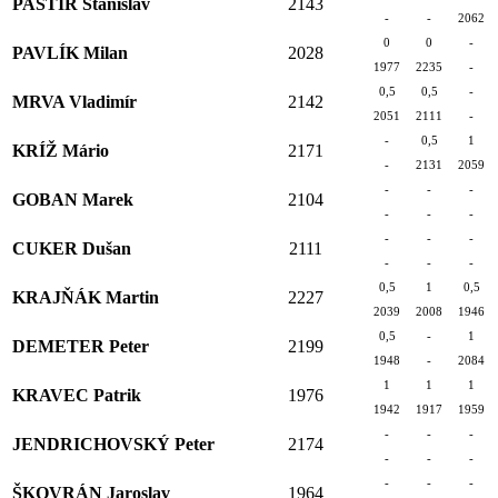
PASTÍR Stanislav
2143
-
-
2062
0
0
-
PAVLÍK Milan
2028
1977
2235
-
0,5
0,5
-
MRVA Vladimír
2142
2051
2111
-
-
0,5
1
KRÍŽ Mário
2171
-
2131
2059
-
-
-
GOBAN Marek
2104
-
-
-
-
-
-
CUKER Dušan
2111
-
-
-
0,5
1
0,5
KRAJŇÁK Martin
2227
2039
2008
1946
0,5
-
1
DEMETER Peter
2199
1948
-
2084
1
1
1
KRAVEC Patrik
1976
1942
1917
1959
-
-
-
JENDRICHOVSKÝ Peter
2174
-
-
-
-
-
-
ŠKOVRÁN Jaroslav
1964