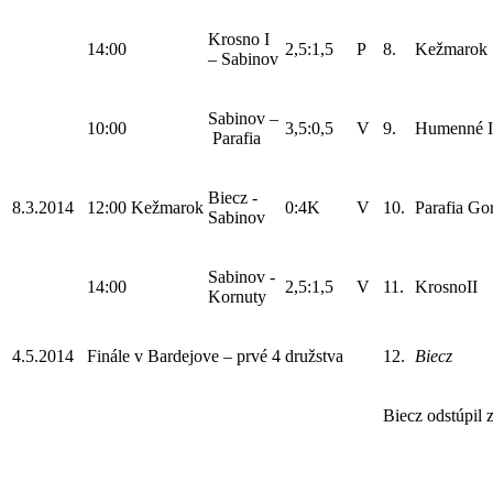
Krosno I
14:00
2,5:1,5
P
8.
Kežmarok
– Sabinov
Sabinov –
10:00
3,5:0,5
V
9.
Humenné I
Parafia
Biecz -
8.3.2014
12:00
Kežmarok
0:4K
V
10.
Parafia Gor
Sabinov
Sabinov -
14:00
2,5:1,5
V
11.
KrosnoII
Kornuty
4.5.2014
Finále v Bardejove – prvé 4 družstva
12.
Biecz
Biecz odstúpil z