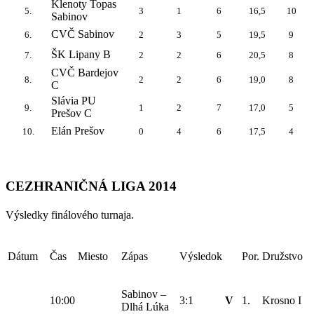
Klenoty Topas
5.
3
1
6
16,5
10
Sabinov
CVČ Sabinov
6.
2
3
5
19,5
9
ŠK Lipany B
7.
2
2
6
20,5
8
CVČ Bardejov
8.
2
2
6
19,0
8
C
Slávia PU
9.
1
2
7
17,0
5
Prešov C
Elán Prešov
10.
0
4
6
17,5
4
CEZHRANIČNÁ LIGA 2014
Výsledky finálového turnaja.
Dátum
Čas
Miesto
Zápas
Výsledok
Por.
Družstvo
Sabinov –
10:00
3:1
V
1.
Krosno I
Dlhá Lúka