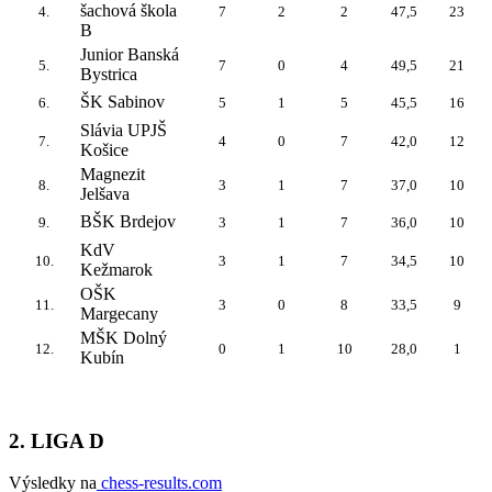
šachová škola
4.
7
2
2
47,5
23
B
Junior Banská
5.
7
0
4
49,5
21
Bystrica
ŠK Sabinov
6.
5
1
5
45,5
16
Slávia UPJŠ
7.
4
0
7
42,0
12
Košice
Magnezit
8.
3
1
7
37,0
10
Jelšava
BŠK Brdejov
9.
3
1
7
36,0
10
KdV
10.
3
1
7
34,5
10
Kežmarok
OŠK
11.
3
0
8
33,5
9
Margecany
MŠK Dolný
12.
0
1
10
28,0
1
Kubín
2. LIGA D
Výsledky na
chess-results.com