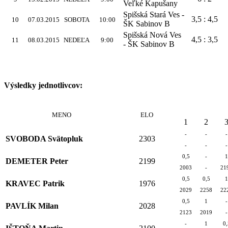
Veľké Kapušany
Spišská Stará Ves -
3,5 : 4,5
10
07.03.2015
SOBOTA
10:00
ŠK Sabinov B
Spišská Nová Ves
4,5 : 3,5
11
08.03.2015
NEDEĽA
9:00
- ŠK Sabinov B
Výsledky jednotlivcov:
MENO
ELO
1
2
-
-
-
SVOBODA Svätopluk
2303
-
-
-
0,5
-
1
DEMETER Peter
2199
2003
-
21
0,5
0,5
1
KRAVEC Patrik
1976
2029
2258
22
0,5
1
-
PAVLÍK Milan
2028
2123
2019
-
-
1
0,