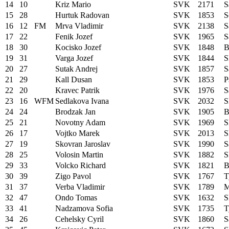
14
10
Kriz Mario
SVK
2171
S
15
28
Hurtuk Radovan
SVK
1853
S
16
12
FM
Mrva Vladimir
SVK
2138
S
17
22
Fenik Jozef
SVK
1965
S
18
30
Kocisko Jozef
SVK
1848
B
19
31
Varga Jozef
SVK
1844
S
20
27
Sutak Andrej
SVK
1857
S
21
29
Kall Dusan
SVK
1853
P
22
20
Kravec Patrik
SVK
1976
S
23
16
WFM
Sedlakova Ivana
SVK
2032
S
24
24
Brodzak Jan
SVK
1905
B
25
21
Novotny Adam
SVK
1969
S
26
17
Vojtko Marek
SVK
2013
S
27
19
Skovran Jaroslav
SVK
1990
S
28
25
Volosin Martin
SVK
1882
S
29
33
Volcko Richard
SVK
1821
B
30
39
Zigo Pavol
SVK
1767
T
31
37
Verba Vladimir
SVK
1789
M
32
47
Ondo Tomas
SVK
1632
S
33
41
Nadzamova Sofia
SVK
1735
T
34
26
Cehelsky Cyril
SVK
1860
S