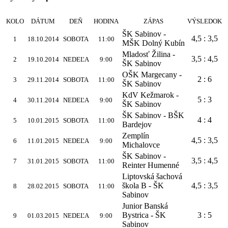
KOLO
DÁTUM
DEŇ
HODINA
ZÁPAS
VÝSLEDOK
ŠK Sabinov -
4,5 : 3,5
1
18.10.2014
SOBOTA
11:00
MŠK Dolný Kubín
Mladosť Žilina -
3,5 : 4,5
2
19.10.2014
NEDEĽA
9:00
ŠK Sabinov
OŠK Margecany -
2 : 6
3
29.11.2014
SOBOTA
11:00
ŠK Sabinov
KdV Kežmarok -
5 : 3
4
30.11.2014
NEDEĽA
9:00
ŠK Sabinov
ŠK Sabinov - BŠK
4 : 4
5
10.01.2015
SOBOTA
11:00
Bardejov
Zemplín
4,5 : 3,5
6
11.01.2015
NEDEĽA
9:00
Michalovce
ŠK Sabinov -
3,5 : 4,5
7
31.01.2015
SOBOTA
11:00
Reinter Humenné
Liptovská šachová
škola B - ŠK
4,5 : 3,5
8
28.02.2015
SOBOTA
11:00
Sabinov
Junior Banská
Bystrica - ŠK
3 : 5
9
01.03.2015
NEDEĽA
9:00
Sabinov