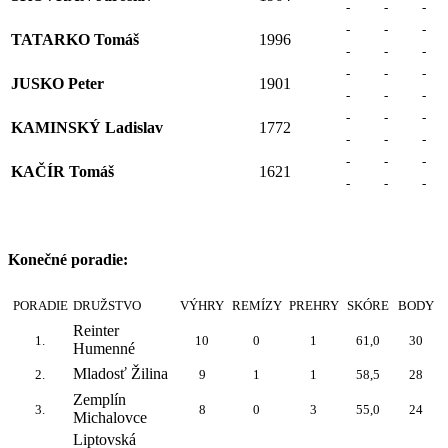
-
-
-
-
-
-
TATARKO Tomáš
1996
-
-
-
-
-
-
JUSKO Peter
1901
-
-
-
-
-
-
KAMINSKÝ Ladislav
1772
-
-
-
-
-
-
KAČÍR Tomáš
1621
-
-
-
Konečné poradie:
PORADIE
DRUŽSTVO
VÝHRY
REMÍZY
PREHRY
SKÓRE
BODY
Reinter
1.
10
0
1
61,0
30
Humenné
Mladosť Žilina
2.
9
1
1
58,5
28
Zemplín
3.
8
0
3
55,0
24
Michalovce
Liptovská