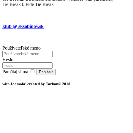
Tie Break3: Fide Tie-Break
klub @ sksabinov.sk
Používateľské meno
Heslo
Pamätaj si ma
Prihlásiť
with Joomola! created by Tarkan© 2018