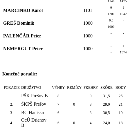
1148
1475
0
1
MARCINKO Karol
1101
1200
1542
0,5
-
GREŠ Dominik
1000
1000
-
-
-
PALENČÁR Peter
1000
-
-
-
1
NEMERGUT Peter
1000
-
1374
Konečné poradie:
PORADIE
DRUŽSTVO
VÝHRY
REMÍZY
PREHRY
SKÓRE
BODY
PŠK Prešov B
1.
8
1
0
31,5
25
ŠKPŠ Prešov
2.
7
0
3
29,0
21
BC Haniska
3.
6
1
3
30,5
19
OcÚ Drienov
4.
6
0
4
24,0
18
B