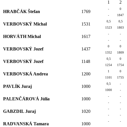
1
2
-
0
HRABČÁK Štefan
1769
-
1847
0,5
0,5
VERBOVSKÝ Michal
1531
1523
1803
-
-
HORVÁTH Michal
1617
-
-
0
0
VERBOVSKÝ Jozef
1437
1352
1809
0,5
0
VERBOVSKÝ Jozef
1148
1254
1754
1
0
VERBOVSKÁ Andrea
1200
1101
1755
0,5
-
PAVLÍK Juraj
1000
1000
-
-
-
PALENČÁROVÁ Júlia
1000
-
-
-
-
GABZDIL Juraj
1020
-
-
-
-
RADVANSKÁ Tamara
1000