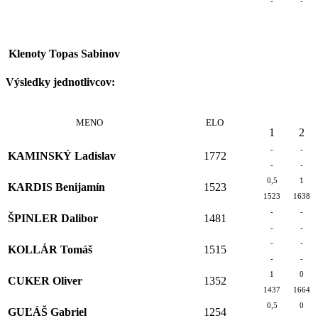
-
-
Klenoty Topas Sabinov
Výsledky jednotlivcov:
MENO
ELO
1
2
-
-
KAMINSKÝ Ladislav
1772
-
-
0,5
1
KARDIS Benijamín
1523
1523
1638
-
-
ŠPINLER Dalibor
1481
-
-
-
-
KOLLÁR Tomáš
1515
-
-
1
0
CUKER Oliver
1352
1437
1664
0,5
0
GUĽÁŠ Gabriel
1254