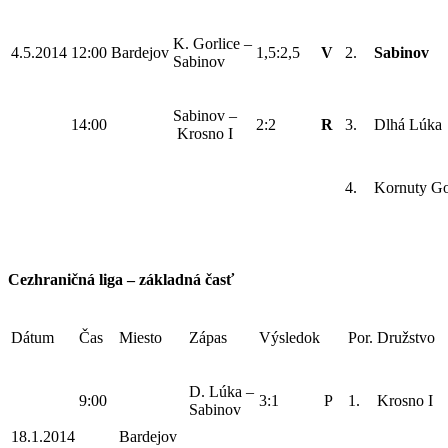
K. Gorlice –
4.5.2014
12:00
Bardejov
1,5:2,5
V
2.
Sabinov
Sabinov
Sabinov –
14:00
2:2
R
3.
Dlhá Lúka
Krosno I
4.
Kornuty Go
Cezhraničná liga – základná časť
Dátum
Čas
Miesto
Zápas
Výsledok
Por.
Družstvo
D. Lúka –
9:00
3:1
P
1.
Krosno I
Sabinov
18.1.2014
Bardejov