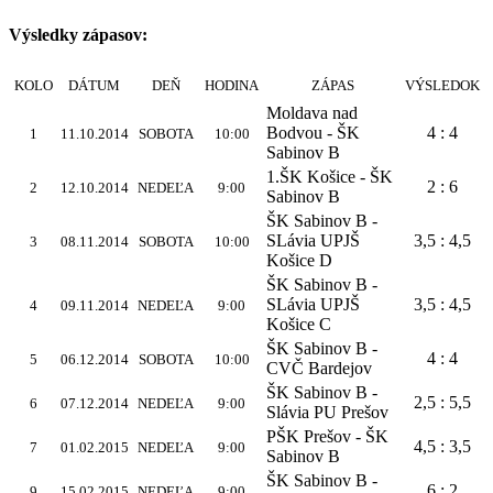
Výsledky zápasov:
KOLO
DÁTUM
DEŇ
HODINA
ZÁPAS
VÝSLEDOK
Moldava nad
Bodvou - ŠK
4 : 4
1
11.10.2014
SOBOTA
10:00
Sabinov B
1.ŠK Košice - ŠK
2 : 6
2
12.10.2014
NEDEĽA
9:00
Sabinov B
ŠK Sabinov B -
SLávia UPJŠ
3,5 : 4,5
3
08.11.2014
SOBOTA
10:00
Košice D
ŠK Sabinov B -
SLávia UPJŠ
3,5 : 4,5
4
09.11.2014
NEDEĽA
9:00
Košice C
ŠK Sabinov B -
4 : 4
5
06.12.2014
SOBOTA
10:00
CVČ Bardejov
ŠK Sabinov B -
2,5 : 5,5
6
07.12.2014
NEDEĽA
9:00
Slávia PU Prešov
PŠK Prešov - ŠK
4,5 : 3,5
7
01.02.2015
NEDEĽA
9:00
Sabinov B
ŠK Sabinov B -
6 : 2
9
15.02.2015
NEDEĽA
9:00