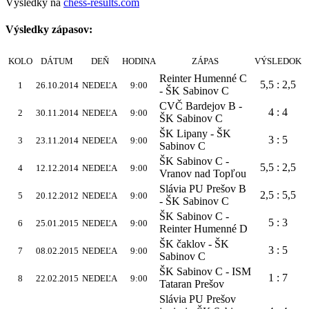
Výsledky na
chess-results.com
Výsledky zápasov:
KOLO
DÁTUM
DEŇ
HODINA
ZÁPAS
VÝSLEDOK
Reinter Humenné C
5,5 : 2,5
1
26.10.2014
NEDEĽA
9:00
- ŠK Sabinov C
CVČ Bardejov B -
4 : 4
2
30.11.2014
NEDEĽA
9:00
ŠK Sabinov C
ŠK Lipany - ŠK
3 : 5
3
23.11.2014
NEDEĽA
9:00
Sabinov C
ŠK Sabinov C -
5,5 : 2,5
4
12.12.2014
NEDEĽA
9:00
Vranov nad Topľou
Slávia PU Prešov B
2,5 : 5,5
5
20.12.2012
NEDEĽA
9:00
- ŠK Sabinov C
ŠK Sabinov C -
5 : 3
6
25.01.2015
NEDEĽA
9:00
Reinter Humenné D
ŠK čaklov - ŠK
3 : 5
7
08.02.2015
NEDEĽA
9:00
Sabinov C
ŠK Sabinov C - ISM
1 : 7
8
22.02.2015
NEDEĽA
9:00
Tataran Prešov
Slávia PU Prešov