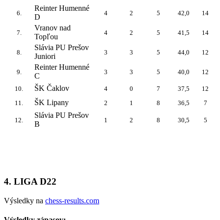
Reinter Humenné
6.
4
2
5
42,0
14
D
Vranov nad
7.
4
2
5
41,5
14
Topľou
Slávia PU Prešov
8.
3
3
5
44,0
12
Juniori
Reinter Humenné
9.
3
3
5
40,0
12
C
ŠK Čaklov
10.
4
0
7
37,5
12
ŠK Lipany
11.
2
1
8
36,5
7
Slávia PU Prešov
12.
1
2
8
30,5
5
B
4. LIGA D22
Výsledky na
chess-results.com
Výsledky zápasov: