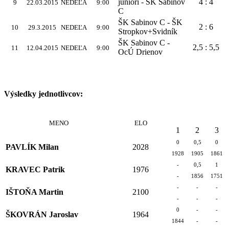
juniori - ŠK Sabinov
4 : 4
9
22.03.2015
NEDEĽA
9:00
C
ŠK Sabinov C - ŠK
2 : 6
10
29.3.2015
NEDEĽA
9:00
Stropkov+Svidník
ŠK Sabinov C -
2,5 : 5,5
11
12.04.2015
NEDEĽA
9:00
OcÚ Drienov
Výsledky jednotlivcov:
MENO
ELO
1
2
3
0
0,5
0
PAVLÍK Milan
2028
1928
1905
1861
-
0,5
1
KRAVEC Patrik
1976
-
1856
1751
-
-
-
IŠTOŇA Martin
2100
-
-
-
0
-
-
ŠKOVRÁN Jaroslav
1964
1844
-
-