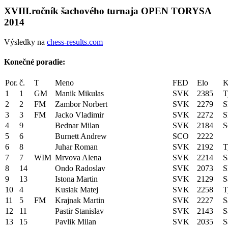
XVIII.ročník šachového turnaja OPEN TORYSA
2014
Výsledky na
chess-results.com
Konečné poradie:
Por.
č.
T
Meno
FED
Elo
K
1
1
GM
Manik Mikulas
SVK
2385
T
2
2
FM
Zambor Norbert
SVK
2279
S
3
3
FM
Jacko Vladimir
SVK
2272
S
4
9
Bednar Milan
SVK
2184
S
5
6
Burnett Andrew
SCO
2222
6
8
Juhar Roman
SVK
2192
T
7
7
WIM
Mrvova Alena
SVK
2214
S
8
14
Ondo Radoslav
SVK
2073
S
9
13
Istona Martin
SVK
2129
S
10
4
Kusiak Matej
SVK
2258
T
11
5
FM
Krajnak Martin
SVK
2227
S
12
11
Pastir Stanislav
SVK
2143
S
13
15
Pavlik Milan
SVK
2035
S