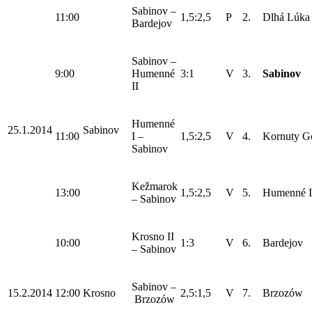
Sabinov –
11:00
1,5:2,5
P
2.
Dlhá Lúka
Bardejov
Sabinov –
9:00
Humenné
3:1
V
3.
Sabinov
II
Humenné
25.1.2014
Sabinov
11:00
I –
1,5:2,5
V
4.
Kornuty Go
Sabinov
Kežmarok
13:00
1,5:2,5
V
5.
Humenné I
– Sabinov
Krosno II
10:00
1:3
V
6.
Bardejov
– Sabinov
Sabinov –
15.2.2014
12:00
Krosno
2,5:1,5
V
7.
Brzozów
Brzozów