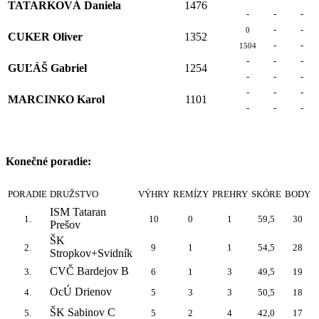
TATARKOVÁ Daniela
1476
-
-
-
-
-
0
CUKER Oliver
1352
-
-
1504
-
-
-
GUĽÁŠ Gabriel
1254
-
-
-
-
-
-
MARCINKO Karol
1101
-
-
-
Konečné poradie:
PORADIE
DRUŽSTVO
VÝHRY
REMÍZY
PREHRY
SKÓRE
BODY
ISM Tataran
1.
10
0
1
59,5
30
Prešov
ŠK
2.
9
1
1
54,5
28
Stropkov+Svidník
CVČ Bardejov B
3.
6
1
3
49,5
19
OcÚ Drienov
4.
5
3
3
50,5
18
ŠK Sabinov C
5.
5
2
4
42,0
17