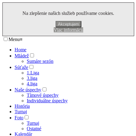
Na zlepšenie našich služieb používame cookies.
Akceptujem
Viac informácií
Menu
≡
Home
Mládež
Sumáre sezón
Súťaže
1.Liga
3.liga
4.liga
Naše úspechy
Tímové úspechy
Individuálne úspechy
História
Turnaj
Foto
Turnaj
Ostatné
Kalendár