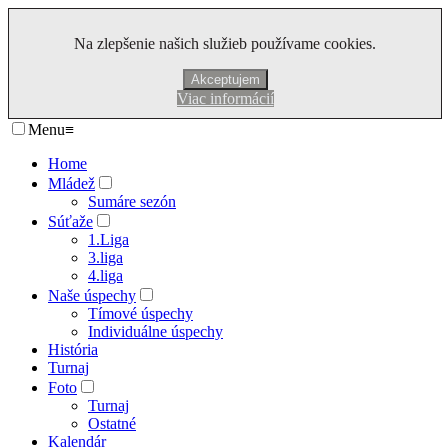
Na zlepšenie našich služieb používame cookies.
Akceptujem
Viac informácií
Menu
≡
Home
Mládež
Sumáre sezón
Súťaže
1.Liga
3.liga
4.liga
Naše úspechy
Tímové úspechy
Individuálne úspechy
História
Turnaj
Foto
Turnaj
Ostatné
Kalendár