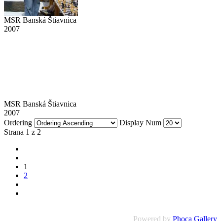
MSR Banská Štiavnica
2007
MSR Banská Štiavnica
2007
Ordering
Display Num
Strana 1 z 2
1
2
Powered by
Phoca Gallery