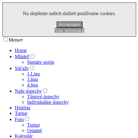
Na zlepšenie našich služieb používame cookies.
Akceptujem
Viac informácií
Menu
≡
Home
Mládež
Sumáre sezón
Súťaže
1.Liga
3.liga
4.liga
Naše úspechy
Tímové úspechy
Individuálne úspechy
História
Turnaj
Foto
Turnaj
Ostatné
Kalendár